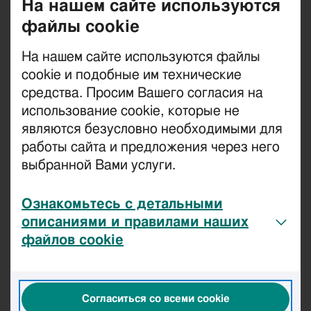
На нашем сайте используются
ограничения. Первоначальный пароль: 0000.
файлы cookie
На нашем сайте используются файлы
Ограничение на исходящие
cookie и подобные им технические
разговоры
средства. Просим Вашего согласия на
использование cookie, которые не
Ограничение на входящие
являются безусловно необходимыми для
разговоры
работы сайта и предложения через него
выбранной Вами услуги.
Ограничение на
международные разговоры
Ознакомьтесь с детальными
описаниями и правилами наших
Запрет на международные
файлов cookie
разговоры за рубежом
Ограничение на входящие
Согласиться со всеми cookie