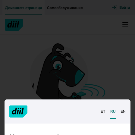
Двигаться дальше к основному контенту
Доступность
Войти
Домашняя страница
Самообслуживание
Меню
Ограничения разговоров
ET
RU
EN
Данные услуги можно активировать/
прекращать, используя 4-значный пароль