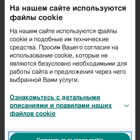
Подключиться к Diil легко и быстро!
На нашем сайте используются
файлы cookie
1
На нашем сайте используются файлы
Выбери пакет
cookie и подобные им технические
Выбери подходящий пакет, безопасно
средства. Просим Вашего согласия на
авторизуйся в самообслуживании.
использование cookie, которые не
2
являются безусловно необходимыми для
работы сайта и предложения через него
Выбери номер
выбранной Вами услуги.
Возьми новый номер или позволь нам перевести
свой нынешний номер в Diil.
Ознакомьтесь с детальными
3
описаниями и правилами наших
Выбери SIM-карту
файлов cookie
Выбери подходящую SIM-карту. Если твое
устройство поддерживает
eSIMi
, это самый
быстрый и экологичный вариант.