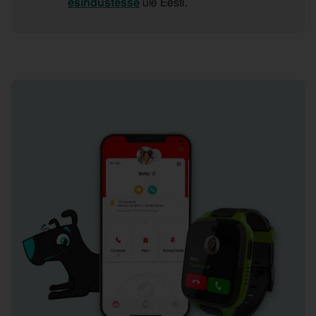
esindustesse
üle Eesti.