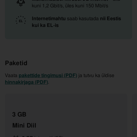
kuni 1,2 Gbit/s, üles kuni 150 Mbit/s
Internetimahtu
saab kasutada
nii Eestis
kui ka EL‑is
Paketid
Vaata
pakettide tingimusi (PDF)
ja tutvu ka üldise
hinnakirjaga (PDF)
.
3 GB
Mini Diil