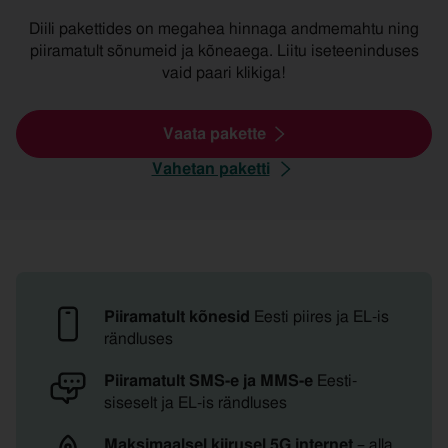
Diili pakettides on megahea hinnaga andmemahtu ning
piiramatult sõnumeid ja kõneaega. Liitu iseteeninduses
vaid paari klikiga!
Vaata pakette
Vahetan paketti
Diili
mobiilipakettide
eelised
Piiramatult kõnesid
Eesti piires ja EL-is
rändluses
Piiramatult SMS-e ja MMS-e
Eesti-
siseselt ja EL-is rändluses
Maksimaalsel kiirusel 5G internet
– alla