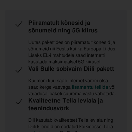
Piiramatult kõnesid ja
sõnumeid ning 5G kiirus
Uutes pakettides on piiramatult kõnesid ja
sõnumeid nii Eestis kui ka Euroopa Liidus.
Lisaks EL-i mahtudele saad internetti
kasutada maksimaalsel 5G kiirusel.
Vali Sulle sobivaim Diili pakett
Kui mõni kuu saab internet varem otsa,
saad kerge vaevaga
lisamahtu tellida
või
vajadusel paketi suurema vastu vahetada.
Kvaliteetne Telia leviala ja
teenindusvõrk
Diil kasutab kvaliteetset Telia leviala ning
Diili kliendid on oodatud kõikidesse Telia