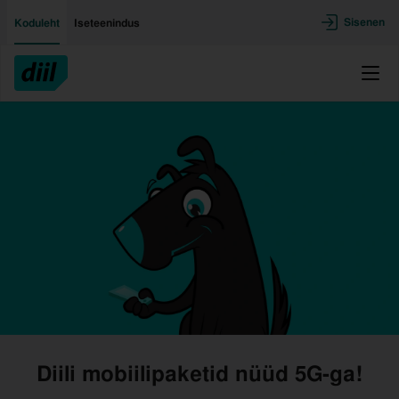
Liigu edasi põhisisu juurde
Ligipääsetavus
Sisenen
Koduleht
Iseteenindus
Menü
Diili mobiilipaketid nüüd 5G-ga!